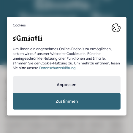
Silvretta /
Entdecken.
Samnaun – Des
Erleben.
Winters
Superlative
Um Ihnen ein angenehmes Online-Erlebnis zu ermöglichen,
setzen wir auf unserer Webseite Cookies ein. Für eine
uneingeschränkte Nutzung aller Funktionen und Inhalte,
stimmen Sie der Cookie-Nutzung zu. Um mehr zu erfahren, lesen
Sie bitte unsere
Datenschutzerklärung
.
Ischgl ist die ideale Location für einen
Anpassen
unvergesslichen Skiurlaub. Die Tiroler Alpen
bieten nicht nur eine atemberaubende Kulisse,
Zustimmen
sondern auch die besten Bedingungen für
Wintersportler. Schnee und Pisten in Perfektion
machen Ischgl zum Highlight des Jahres. Jedes