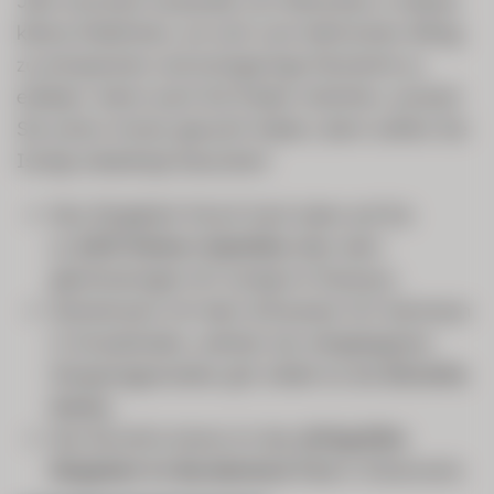
Jahr kommen tausende von Menschen in dieses
kleine Städtchen, um sich vom hektischen Alltag
zu entspannen und einzigartige Momente zu
erleben. Wenn auch Sie finden möchten, wonach
Sie schon immer gesucht haben, dann sollten Sie
Ischgl unbedingt besuchen!
Das Skigebiet thront hoch oben auf bis
zu
2.872 Metern Seehöhe
über dem
gleichnamigen Ort Ischgl im Paznaun.
Gemeinsam mit dem Schweizer Ort Samnaun
in Graubünden, welcher als nahgelegenes
Shoppingparadies gilt, bildet es die
Silvretta
Arena.
Die Silvretta Arena ist das
drittgrößte
Skigebiet im Bundesland Tirol
in Österreich.