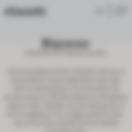
DE
Discover
Experience the Paznaun up close.
The surroundings around s'Gmiatli invite you to
extraordinary nature experiences every day.
After an exciting day in the mountains, the
private sauna at s'Gmiatli beckons as the perfect
place to relax. Whether you are staying with us
for the weekend or for a longer period of time -
you will love the s'Gmiatli and the stylishly
furnished rooms.