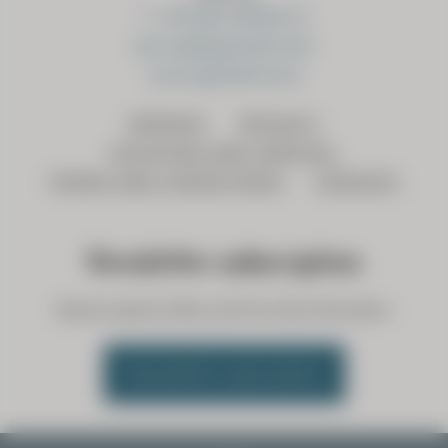
T +43 660 198 84 12
servus@sgmiatli.com
www.sgmiatli.com
IMPRINT
PRIVACY
LOCATION AND ARRIVAL
TERMS AND CONDITIONS
COOKIES
Newsletter subscription
Receive special offers and first-hand information.
Newsletter subscription