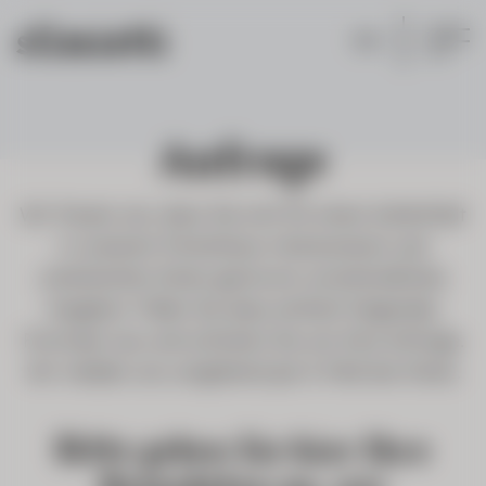
EN
Anfrage
Wir freuen uns, dass Sie sich für einen Aufenthalt
in unserem Ferienhaus interessieren und
unterbreiten Ihnen gerne ein unverbindliches
Angebot. Füllen Sie dazu einfach folgendes
Formular aus und schicken Sie uns Ihre Anfrage.
Wir melden uns umgehend per E-Mail bei Ihnen.
Bitte geben Sie hier Ihre