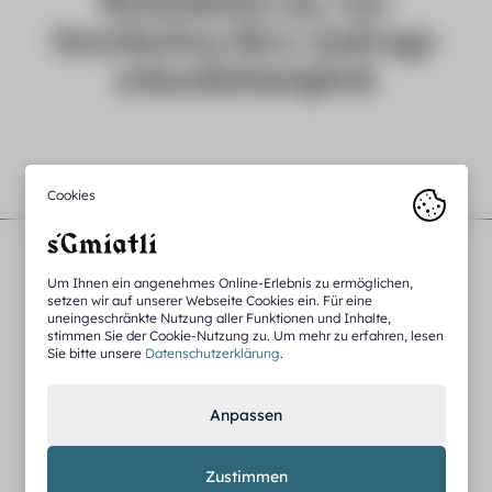
Reisedaten an, wir
bearbeiten Ihre Anfrage
schnellstmöglich
Wohnen.
Entdecken.
Um Ihnen ein angenehmes Online-Erlebnis zu ermöglichen,
setzen wir auf unserer Webseite Cookies ein. Für eine
Erleben.
uneingeschränkte Nutzung aller Funktionen und Inhalte,
stimmen Sie der Cookie-Nutzung zu. Um mehr zu erfahren, lesen
Sie bitte unsere
Datenschutzerklärung
.
Anpassen
s’Gmiatli – Hideaway Apartment in Kappl
Kappl
Zustimmen