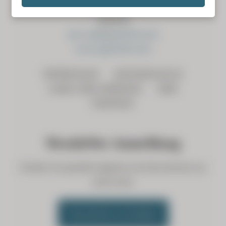
Wiese 727, 6555
Austria
servus@sgmiatli.com
www.sgmiatli.com
IMPRESSUM
DATENSCHUTZ
LAGE UND ANREISE
AGB
COOKIES
Newsletter Anmeldung
Erhalten Sie spezielle Angebote und Informationen aus
erster Hand.
Newsletter anmelden